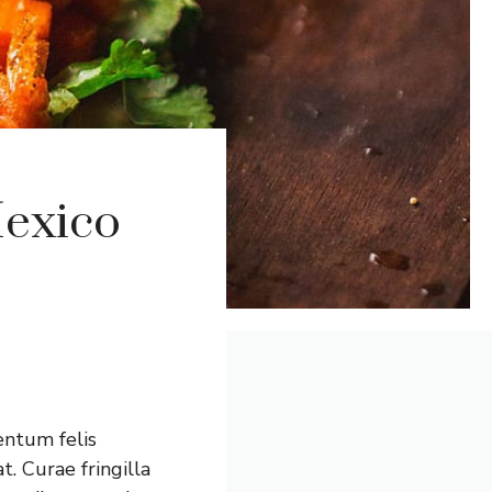
Mexico
entum felis
t. Curae fringilla