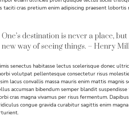
s taciti cras pretium enim adipiscing praesent loborti
One’s destination is never a place, but
new way of seeing things. – Henry Mil
mis senectus habitasse lectus scelerisque donec ultric
morbi volutpat pellentesque consectetur risus molesti
ssim lacus convallis massa mauris enim mattis magnis 
sellus accumsan bibendum semper blandit suspendisse 
orbi cras magna vivamus per risus fermentum. Dapibus
idiculus congue gravida curabitur sagittis enim magna
rturient.