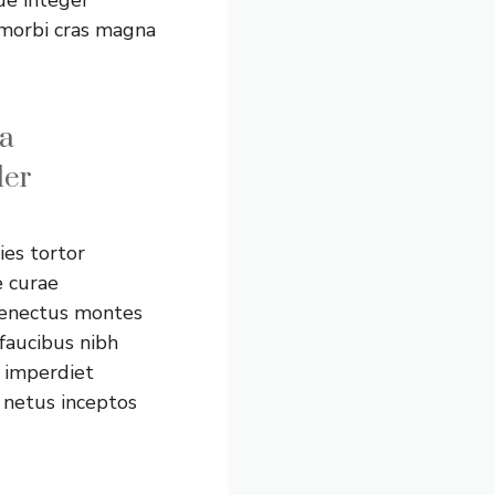
s morbi cras magna
 a
ler
ies tortor
e curae
senectus montes
faucibus nibh
 imperdiet
 netus inceptos