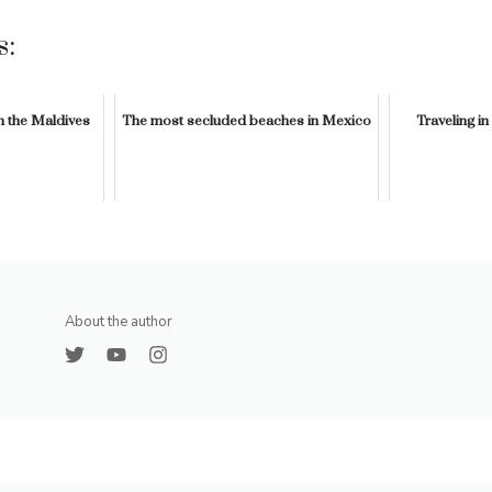
s:
 the Maldives
The most secluded beaches in Mexico
Traveling i
About the author