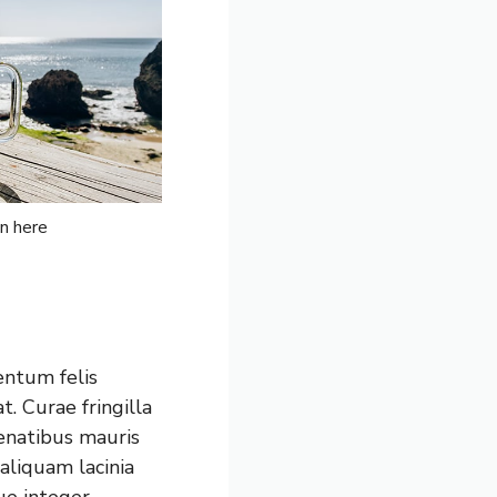
n here
entum felis
t. Curae fringilla
penatibus mauris
aliquam lacinia
ue integer