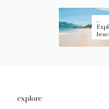
Expl
beac