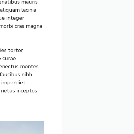
penatibus mauris
aliquam lacinia
ue integer
s morbi cras magna
ies tortor
e curae
senectus montes
faucibus nibh
 imperdiet
 netus inceptos