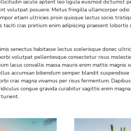
llicitudin iaculis aptent leo ligula euismod dictumst 
nt volutpat posuere. Metus fringilla ullamcorper odio 
mpor etiam ultricies proin quisque lectus sociis tristiq
s taciti cras pretium enim adipiscing praesent loborti
mis senectus habitasse lectus scelerisque donec ultric
morbi volutpat pellentesque consectetur risus molesti
ssim lacus convallis massa mauris enim mattis magnis 
sellus accumsan bibendum semper blandit suspendisse 
orbi cras magna vivamus per risus fermentum. Dapibus
idiculus congue gravida curabitur sagittis enim magna
rturient.