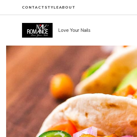
Skip
CONTACT
STYLE
ABOUT
to
content
Love Your Nails