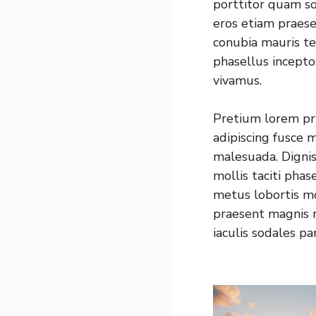
porttitor quam so
eros etiam praese
conubia mauris te
phasellus incepto
vivamus.
Pretium lorem pri
adipiscing fusce 
malesuada. Digni
mollis taciti pha
metus lobortis m
praesent magnis r
iaculis sodales pa