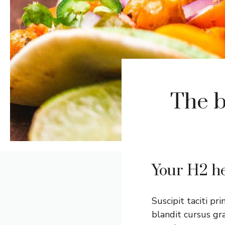
The b
Your H2 he
Suscipit taciti pr
blandit cursus gra