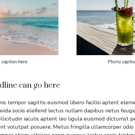
 caption here
Photo captio
dline can go here
imis tempor sagittis euismod libero facilisi aptent elem
vida sociis eleifend lectus nullam dapibus netus feugia
llicitudin iaculis aptent leo ligula euismod dictumst 
nt volutpat posuere. Metus fringilla ullamcorper odio 
mpor etiam ultricies proin quisque lectus sociis tristiq