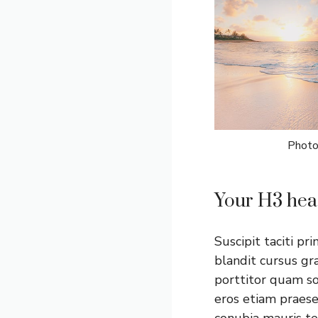
Photo
Your H3 hea
Suscipit taciti pr
blandit cursus gra
porttitor quam so
eros etiam praese
conubia mauris te